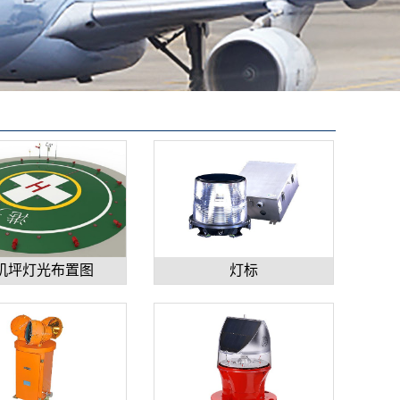
机坪灯光布置图
灯标