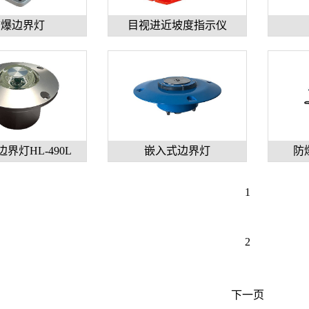
防爆边界灯
目视进近坡度指示仪
界灯HL-490L
嵌入式边界灯
防
1
2
下一页